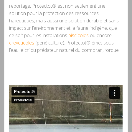
reportage, Protectot® est non seulement une
solution pour la protection des ressources
halieutiques, mais aussi une solution durable et sans
impact sur l’environnement et la faune indigène, que
ce soit pour les installations
piscicoles
ou encore
creveticoles
(pénéiculture). Protectot® émet sous
l’eau le cri du prédateur naturel du cormoran, l’orque.