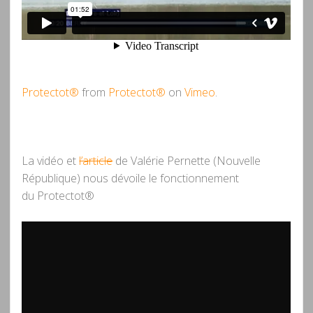
Protectot®
from
Protectot®
on
Vimeo
.
La vidéo et
l’article
de Valérie Pernette (Nouvelle
République) nous dévoile le fonctionnement
du Protectot®