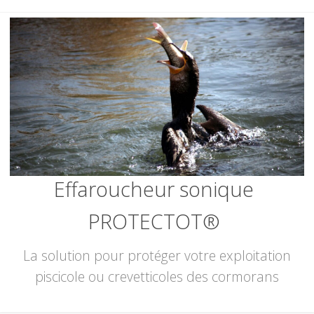
Skip
to
content
Effaroucheur sonique
PROTECTOT®
La solution pour protéger votre exploitation
piscicole ou crevetticoles des cormorans