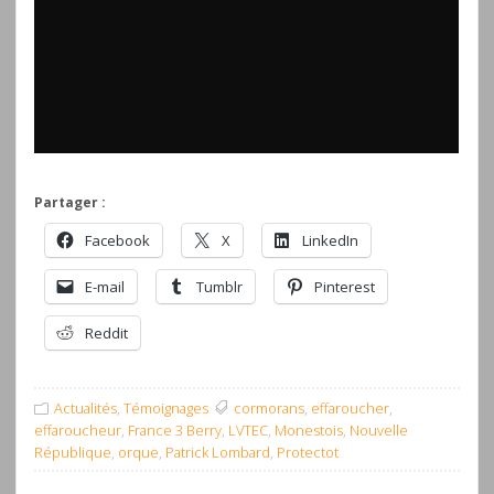
Partager :
Facebook
X
LinkedIn
E-mail
Tumblr
Pinterest
Reddit
Actualités
,
Témoignages
cormorans
,
effaroucher
,
effaroucheur
,
France 3 Berry
,
LVTEC
,
Monestois
,
Nouvelle
République
,
orque
,
Patrick Lombard
,
Protectot