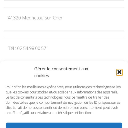
41320 Mennetou-sur-Cher
Tél : 02.54.98.00.57
Gérer le consentement aux
cookies
Pour nous contacter par courriel :
info@protectot.fr
Pour offrir les meilleures expériences, nous utilisons des technologies telles
que les cookies pour stocker et/ou accéder aux informations des appareils.
Le fait de consentir à ces technologies nous permettra de traiter des
données telles que le comportement de navigation ou les ID uniques sur ce
site. Le fait de ne pas consentir ou de retirer son consentement peut avoir
Conception, réalisation et maintenance, SP
un effet négatif sur certaines caractéristiques et fonctions.
Communication:
spcommunicationparis@gmail.com