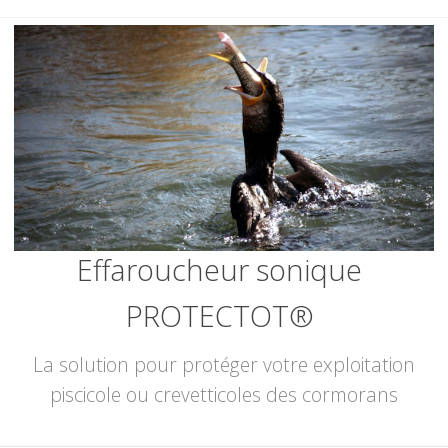
Skip
to
content
Effaroucheur sonique
PROTECTOT®
La solution pour protéger votre exploitation
piscicole ou crevetticoles des cormorans