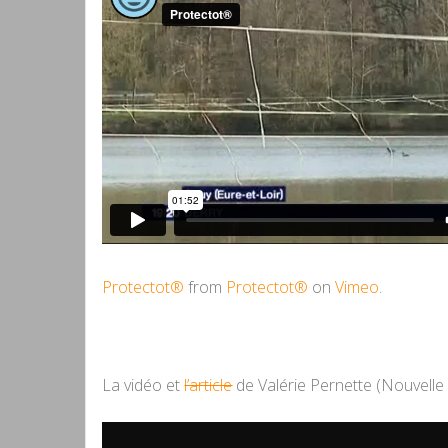
Protectot®
from
Protectot®
on
Vimeo
.
La vidéo et
l’article
de Valérie Pernette (Nouvelle