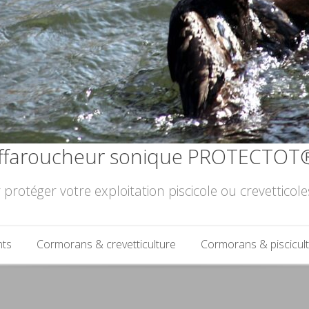
ffaroucheur sonique PROTECTOT
 protéger votre exploitation piscicole ou crevettico
nts
Cormorans & crevetticulture
Cormorans & piscicul