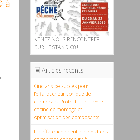
® à
VENEZ NOUS RENCONTRER
SUR LE STAND C8 !
Articles récents
e
Cinq ans de succès pour
l’effaroucheur sonique de
cormorans Protectot : nouvelle
chaîne de montage et
optimisation des composants
Un éffarouchement immédiat des
cormorans consécutif à