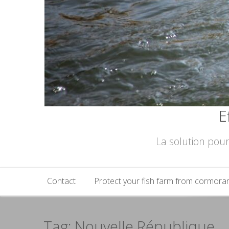
E
La solution pour
Contact
Protect your fish farm from cormora
Tag: Nouvelle République