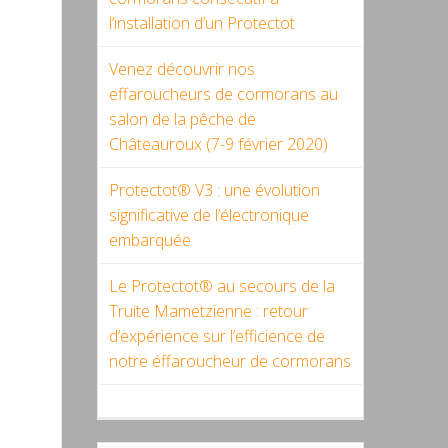
l’installation d’un Protectot
Venez découvrir nos
effaroucheurs de cormorans au
salon de la pêche de
Châteauroux (7-9 février 2020)
Protectot® V3 : une évolution
significative de l’électronique
embarquée
Le Protectot® au secours de la
Truite Mametzienne : retour
d’expérience sur l’efficience de
notre éffaroucheur de cormorans