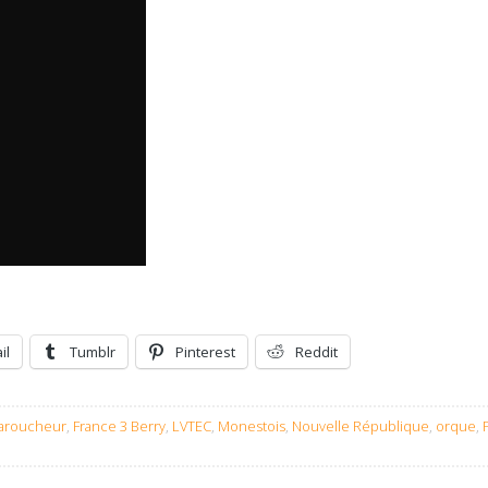
il
Tumblr
Pinterest
Reddit
faroucheur
,
France 3 Berry
,
LVTEC
,
Monestois
,
Nouvelle République
,
orque
,