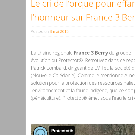
Le cri de l’orque pour eff
l’honneur sur France 3 Be
Posted on
3 mai 2015
La chaîne régionale
France 3 Berry
du groupe
F
évolution du Protectot®. Retrouvez dans ce repor
Patrick Lombard, dirigeant de LV Tec la sociét
(Nouvelle-Calédonie). Comme le mentionne Alin
solution pour la protection des ressources halie
l’environnement et la faune indigène, que ce soit 
(pénéiculture). Protectot® émet sous l’eau le cri