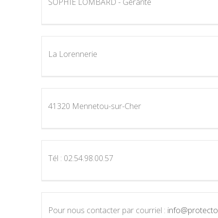
SOPHIE LOMBARD - Gérante
La Lorennerie
41320 Mennetou-sur-Cher
Tél : 02.54.98.00.57
Pour nous contacter par courriel :
info@protectot