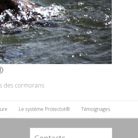
®
les des cormorans
ture
Le système Protectot®
Témoignages