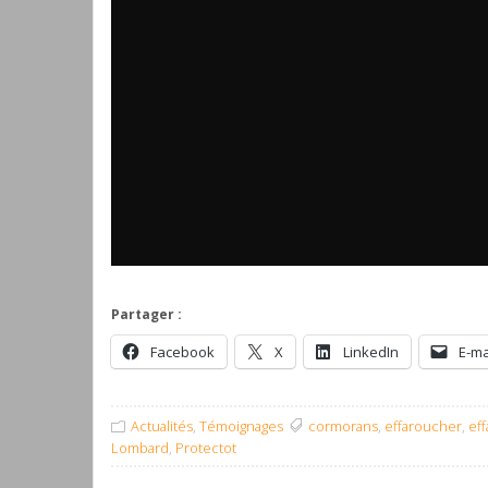
Partager :
Facebook
X
LinkedIn
E-ma
Actualités
,
Témoignages
cormorans
,
effaroucher
,
ef
Lombard
,
Protectot