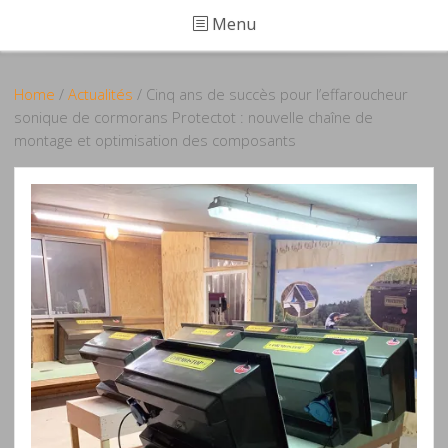
Menu
Home
/
Actualités
/ Cinq ans de succès pour l’effaroucheur
sonique de cormorans Protectot : nouvelle chaîne de
montage et optimisation des composants