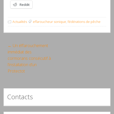
Reddit
Actualités
effaroucheur sonique
,
fédérations de pêche
Post
← Un éffarouchement
immédiat des
navigation
cormorans consécutif à
l’installation d’un
Protectot
Contacts