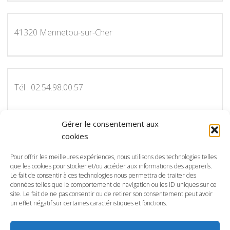
41320 Mennetou-sur-Cher
Tél : 02.54.98.00.57
Gérer le consentement aux
cookies
Pour nous contacter par courriel :
info@protectot.fr
Pour offrir les meilleures expériences, nous utilisons des technologies telles
que les cookies pour stocker et/ou accéder aux informations des appareils.
Le fait de consentir à ces technologies nous permettra de traiter des
données telles que le comportement de navigation ou les ID uniques sur ce
site. Le fait de ne pas consentir ou de retirer son consentement peut avoir
Conception, réalisation et maintenance, SP
un effet négatif sur certaines caractéristiques et fonctions.
Communication:
spcommunicationparis@gmail.com