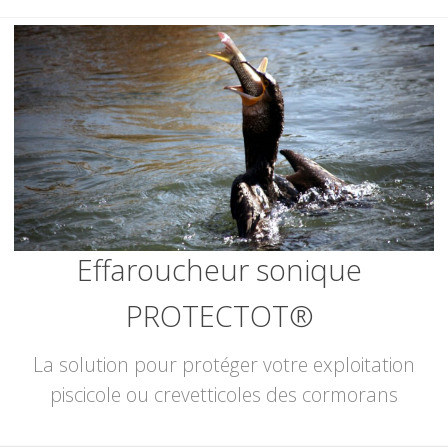
Skip
to
content
Effaroucheur sonique
PROTECTOT®
La solution pour protéger votre exploitation
piscicole ou crevetticoles des cormorans