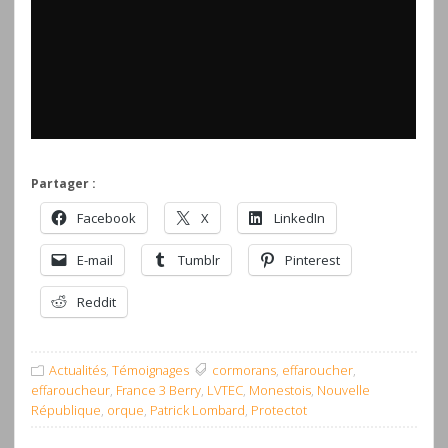
Partager :
Facebook
X
LinkedIn
E-mail
Tumblr
Pinterest
Reddit
Actualités
,
Témoignages
cormorans
,
effaroucher
,
effaroucheur
,
France 3 Berry
,
LVTEC
,
Monestois
,
Nouvelle
République
,
orque
,
Patrick Lombard
,
Protectot