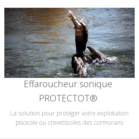
Skip
to
content
Effaroucheur sonique
PROTECTOT®
La solution pour protéger votre exploitation
piscicole ou crevetticoles des cormorans