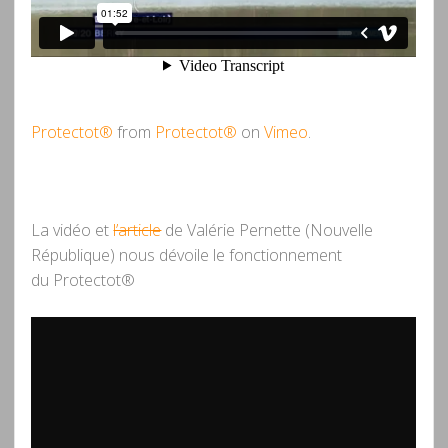
Protectot®
from
Protectot®
on
Vimeo
.
La vidéo et
l’article
de Valérie Pernette (Nouvelle
République) nous dévoile le fonctionnement
du Protectot®