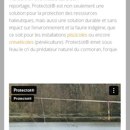
reportage, Protectot® est non seulement une
solution pour la protection des ressources
halieutiques, mais aussi une solution durable et sans
impact sur l’environnement et la faune indigène, que
ce soit pour les installations
piscicoles
ou encore
creveticoles
(pénéiculture). Protectot® émet sous
l’eau le cri du prédateur naturel du cormoran, l’orque.