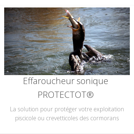
Skip
to
content
Effaroucheur sonique
PROTECTOT®
La solution pour protéger votre exploitation
piscicole ou crevetticoles des cormorans