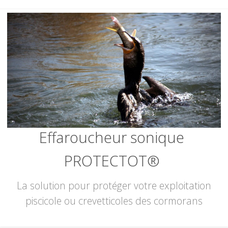
Skip
to
content
Effaroucheur sonique
PROTECTOT®
La solution pour protéger votre exploitation
piscicole ou crevetticoles des cormorans