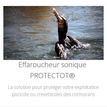
Skip
to
content
Effaroucheur sonique
PROTECTOT®
La solution pour protéger votre exploitation
piscicole ou crevetticoles des cormorans