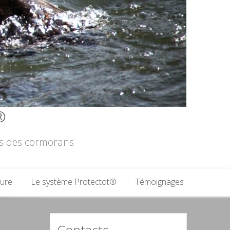
®
les des cormorans
ture
Le système Protectot®
Témoignages