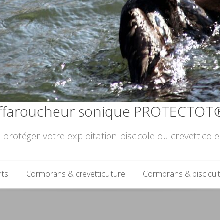
ffaroucheur sonique PROTECTOT
 protéger votre exploitation piscicole ou crevettico
nts
Cormorans & crevetticulture
Cormorans & piscicul