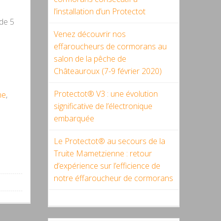
l’installation d’un Protectot
 de 5
Venez découvrir nos
effaroucheurs de cormorans au
e
salon de la pêche de
Châteauroux (7-9 février 2020)
Protectot® V3 : une évolution
ne
,
significative de l’électronique
embarquée
Le Protectot® au secours de la
Truite Mametzienne : retour
d’expérience sur l’efficience de
notre éffaroucheur de cormorans