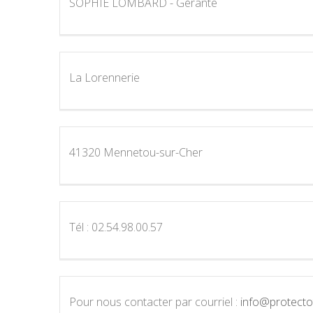
SOPHIE LOMBARD - Gérante
La Lorennerie
41320 Mennetou-sur-Cher
Tél : 02.54.98.00.57
Pour nous contacter par courriel :
info@protectot