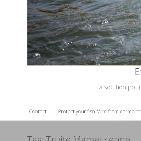
E
La solution pour
Contact
Protect your fish farm from cormora
Tag: Truite Mametzienne