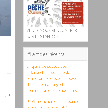
VENEZ NOUS RENCONTRER
SUR LE STAND C8 !
Articles récents
Cinq ans de succès pour
l’effaroucheur sonique de
cormorans Protectot : nouvelle
chaîne de montage et
optimisation des composants
is, la
Un éffarouchement immédiat des
cormorans consécutif à