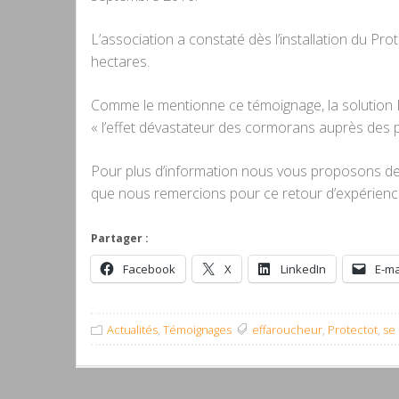
L’association a constaté dès l’installation du P
hectares.
Comme le mentionne ce témoignage, la solution P
« l’effet dévastateur des cormorans auprès des p
Pour plus d’information nous vous proposons 
que nous remercions pour ce retour d’expérienc
Partager :
Facebook
X
LinkedIn
E-ma
Actualités
,
Témoignages
effaroucheur
,
Protectot
,
se