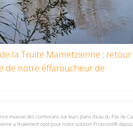
de la Truite Mametzienne : retour
nce de notre éffaroucheur de
ce invasive des cormorans sur leurs plans d’eau du Pas de Cala
enne a finalement opté pour notre solution Protectot® depuis