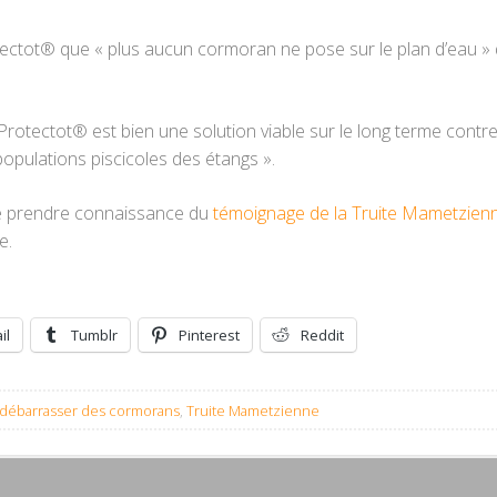
rotectot® que « plus aucun cormoran ne pose sur le plan d’eau »
rotectot® est bien une solution viable sur le long terme contr
opulations piscicoles des étangs ».
de prendre connaissance du
témoignage de la Truite Mametzien
e.
il
Tumblr
Pinterest
Reddit
 débarrasser des cormorans
,
Truite Mametzienne