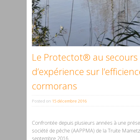
Le Protectot® au secours 
d’expérience sur l’efficie
cormorans
Posted on
15 décembre 2016
Confrontée depuis plusieurs années à une présen
société de pêche (AAPPMA) de la Truite Mametzi
septembre 2016.